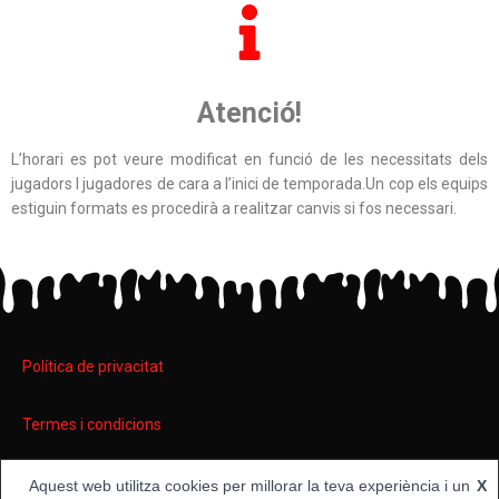
Atenció!
L’horari es pot veure modificat en funció de les necessitats dels
jugadors I jugadores de cara a l’inici de temporada.Un cop els equips
estiguin formats es procedirà a realitzar canvis si fos necessari.
Política de privacitat
Termes i condicions
Política de cookies
Aquest web utilitza cookies per millorar la teva experiència i un
X