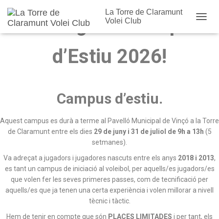
La Torre de Claramunt
Benvingut al Campus
Volei Club
Cambi
d’Estiu 2026!
Campus d’estiu.
Aquest campus es durà a terme al Pavelló Municipal de Vinçó a la Torre
de Claramunt entre els dies
29 de juny i 31 de juliol de 9h a 13h
(5
setmanes).
Va adreçat a jugadors i jugadores nascuts entre els anys
2018 i 2013
,
es tant un campus de iniciació al voleibol, per aquells/es jugadors/es
que volen fer les seves primeres passes, com de tecnificació per
aquells/es que ja tenen una certa experiència i volen millorar a nivell
tècnic i tàctic
.
Hem de tenir en compte que són
PLACES LIMITADES
i per tant, els